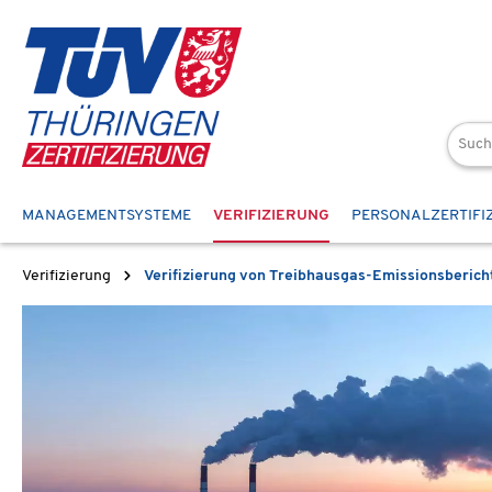
 Hauptinhalt springen
Zur Suche springen
Zur Hauptnavigation springen
MANAGEMENTSYSTEME
VERIFIZIERUNG
PERSONALZERTIFI
Verifizierung
Verifizierung von Treibhausgas-Emissionsberich