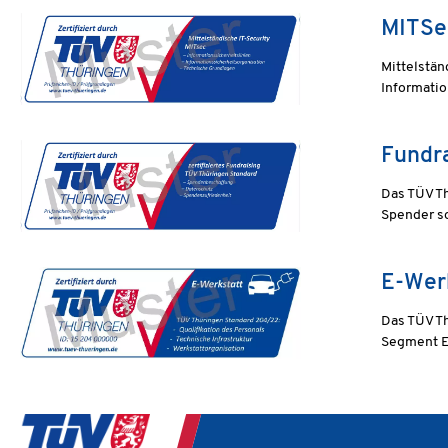
MITS
Mittelstän
Informatio
Fundra
Das TÜV Th
Spender s
E-Wer
Das TÜV Th
Segment E-