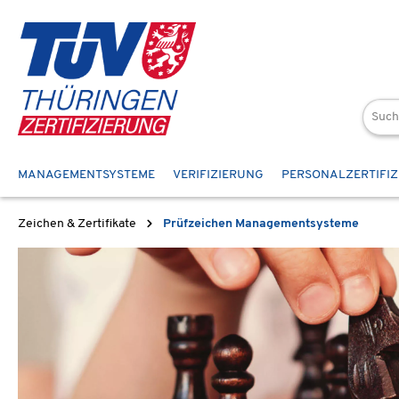
 Hauptinhalt springen
Zur Suche springen
Zur Hauptnavigation springen
MANAGEMENTSYSTEME
VERIFIZIERUNG
PERSONALZERTIFI
Zeichen & Zertifikate
Prüfzeichen Managementsysteme